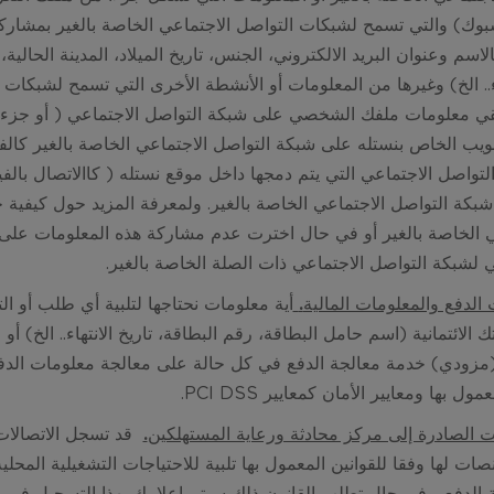
بوك) والتي تسمح لشبكات التواصل الاجتماعي الخاصة بالغير بمشاركت
لاسم وعنوان البريد الالكتروني، الجنس، تاريخ الميلاد، المدينة الح
.. الخ) وغيرها من المعلومات أو الأنشطة الأخرى التي تسمح لشبكات 
قي معلومات ملفك الشخصي على شبكة التواصل الاجتماعي ( أو جزء م
لويب الخاص
بنستله
على شبكة التواصل الاجتماعي الخاصة بالغير كال
تواصل الاجتماعي التي يتم دمجها داخل موقع نستله ( كاالاتصال بالف
بكة التواصل الاجتماعي الخاصة بالغير. ولمعرفة المزيد حول كيفي
 الخاصة بالغير أو في حال اخترت عدم مشاركة هذه المعلومات على ش
ي لشبكة التواصل الاجتماعي ذات الصلة الخاصة بالغير.
الدفع والمعلومات المالية
.
أية معلومات نحتاجها لتلبية أي طلب أو الت
ك الائتمانية (اسم حامل البطاقة، رقم البطاقة، تاريخ الانتهاء.. الخ) 
مزودي) خدمة معالجة الدفع في كل حالة على معالجة معلومات الدفع وا
ل بها ومعايير الأمان كمعايير PCI DSS.
ت الصادرة إلى مركز محادثة ورعاية المستهلكين
.
نصات لها وفقا للقوانين المعمول بها تلبية للاحتياجات التشغيلية المحلية