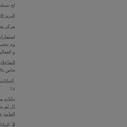
لح
نستله
البريد ا
مركز محا
استمارات
وم بتجمي
و الفعال
التفاعلا
خاص بالغ
البيانات 
ة).
بيانات م
ال لم يت
العامة ع
2. البيانات الشخصية التي نجمعها عنك وكيفية تجميعها