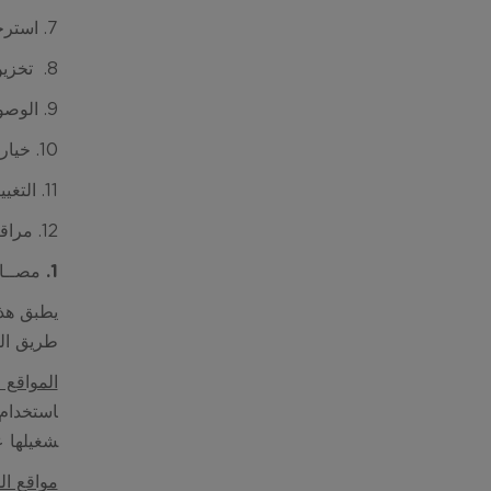
7.
استرج
8. تخزين و/ أو نقل بياناتك الشخصية
9. الوصول إلى بياناتك الشخصية
10. خياراتك حول كيفية استخدامنا لبياناتك الشخصية والإفصاح عنها
11. التغييرات التي تجرى على إشعارنا
12. مراقبي البيانات والاتصال
1. مصــادر البيانــات الشخصيـــة
طريق الم
المواقع ا
شغيلها ع
مواقع ال