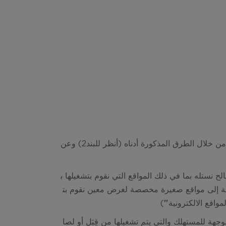
يطبق هذا الإشعار على البيانات الشخصية التي قمنا بجمعها منك أو عنك وذلك من خلال الطرق المذكورة أدناه (أنظر للبند2) وعن
صالح
نستله
بما في ذلك المواقع التي نقوم بتشغيلها ب
مصادر الموحدة (URL) الخاصة بنا بالإضافة إلى مواقع صغيرة مخصصة لغرض معين نقوم بت
لمواقع الالكترونية
"
)
جهة للمستهلك والتي يتم تشغيلها من قِبَل أو لصا