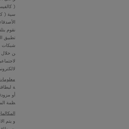
( كالفيس
سية ( كا
الأصدقاء
نقوم بتل
تطبيق ا
شبكات ال
ن خلال ش
لاجتماعي
لالكترون
معلومات 
ة لبطاقت
أو مزود(
ظمة المعمو
المكالما
و يتم الا