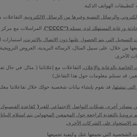
كتطبيقات الهواتف الذكية.
لالكتروني والرسائل النصية وغيرها من الرسائل الالكترونية
.
التفاعلات مع
دثة ورعاية المستهلك لدى نستله (“CCCC
”)
.
المراسلات مع مركز مح
 التسجيل التي يتم الحصول عليها دون الاتصال بالانترنت
.
استمارات ال
عها من خلال، على سبيل المثال، الرسالة البريدية، العروض الترويجية
يات الأخرى.
ت الخاصة بالدعاية والإعلان.
التفاعلات مع إعلاناتنا ( مثال: في حال تفا
ير، قد نستلم معلومات حول هذا التفاعل)
التي ننشئها
.
قد نقوم بإنشاء بيانات شخصية حولك خلال تفاعلاتنا معك 
ن مصادر أخرى. شبكات التواصل الاجتماعي للغير( كقاعدة الفيسبوك
م تزويدنا بالتغذية الراجعة حول المجمعين المجهولين يتم استلام البيان
ند الاستحواذ على الشركات الأخرى.