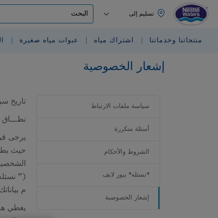
البحث
منتجاتنا وخدماتنا
اشتراك مياه
عبوات مياه صغيرة
ا
إشعار الخصوصية
تاريخ سري
سياسة ملفات الارتباط
نطـــاق ا
أسئلة متكررة
يرجى قرا
حيث يطبق
الشروط والأحكام
الشخصية 
®نستله® بيور لايف
(
"
نستله
م بيانات
إشعار الخصوصية
يغطي هذا