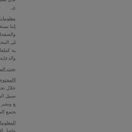
ى.
معلومات 
إننا نست
والصفحا
لى المحت
ية كملفا
والدعاية
بحث السو
االمحتوى
خلال تحم
سبيل الم
ع ونشر ا
جتمع الم
المعلوما
واصل الا