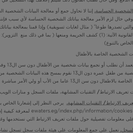
الدفع. وفي حال تطلب القانون ذلك سيتم إعلامك بهذا التسجيل في بد
 الشخصية الحساسة
.
إننا لا نحاول جمع أو معالجة البيانات الشخصية 
 وفي حال لزم الأمر معالجة بياناتك الشخصية الحساسة لأي سبب فإننا
التي تصدرها طوعا ً ( مثال لغايات تسويقية) وإذا قمنا بمعالجة بيانا
الخاص بالتنوع)
نحن لا ن
ت الشخصية من طفل عمره دون ال13 نقوم بمسح هذه البي
ال دون سن ال13 عاما من الأب أو ولي الأمر مباشرة وبموافقة صريحة منه.
ريف الارتباط/ التقنيات المشابهة
.
يرجى النظر إلى إشعارنا الخاص بم
ewaters.eg/index.php/information/cookies
لمعرفة كيفية إد
 معلومات تفصيلية حول ملفات تعريف الارتباط التي نستخدمها وغاي
لسجل
.
نعمل على جمع المعلومات على هيئة ملفات سجل تسجل نشاط الم