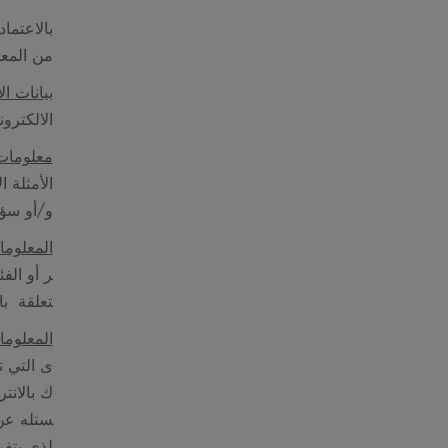
بالاعتما
من المعل
بيانات ا
الالكترو
معلومات
الأمثلة 
و/أو سؤا
المعلوما
ر أو الف
تعلقة با
المعلوما
ى التي ت
ك بالانت
ستله
عن 
لذي يتفر