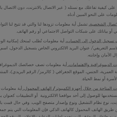
د على كيفية تفاعلك مع
نستله
( عبر الاتصال بالانترنت، دون الاتصال با
ومات على النحو المبين أدناه.
لاتصال الشخصية
.
تشمل أية معلومات تزودها لنا والتي قد تتيح لنا الت
ني أو بياناتك على شبكات التواصل الاجتماعي أو رقم الهاتف.
 تسجيل الدخول إلى الحساب
.
أية معلومات تُطلب لمنحك إمكانية ال
الاسم التعريفي/ عنوان البريد الالكتروني الخاص بتسجيل الدخول، اسم
ل الأمان وإجابته.
ت الديموغرافية والاهتمامات.
أية معلومات تصف خصائصك الديموغرافية أ
ئة العمرية، الجنس، الموقع الجغرافي ( كالرمز/ الرقم البريدي)، المنت
لأسرة أو نمط الحياة.
ت المتاحة من خلال أجهزة الكمبيوتر/ الهاتف المحمول.
أية معلومات 
ستخدمها للوصول إلى أحد مواقعنا الالكترونية أو التطبيقات كعنوان 
رنت، نوع نظام التشغيل ونوع وإصدار متصفح الويب. وفي حال قمت بال
طريق الهاتف المحمول كالهاتف الذكي فإن المعلومات التي يتم جمعها
د به هاتفك، المعرّف المستخدم لغايات الدعاية والإعلان، الموقع الجغ