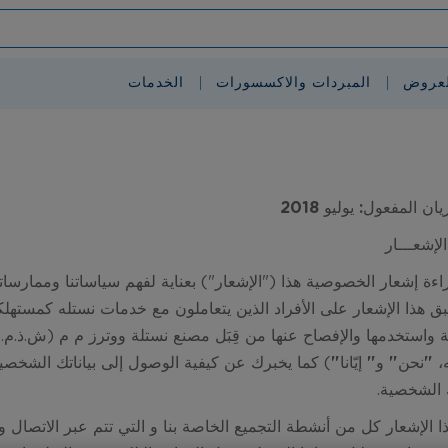
لعروض
المبردات والاكسسورات
الخدمات
ان المفعول: يوليو 2018
لإشعـــار
ءة إشعار الخصوصية هذا (
"الإشعار"
) بعناية لفهم سياساتنا وممارساتن
 هذا الإشعار على الأفراد الذين يتعاملون مع خدمات
نستله
كمستهلك
واستخدمها والإفصاح عنها من قِبَل
مصنع نستلة ووترز م م (ش.ذ.م.م) د
، "نحن" و" إيّانا
"
) كما يخبرك عن كيفية الوصول إلى بياناتك الشخصية
ك الشخصية.
 الإشعار كل من أنشطة التجميع الخاصة بنا و التي تتم عبر الاتصال و