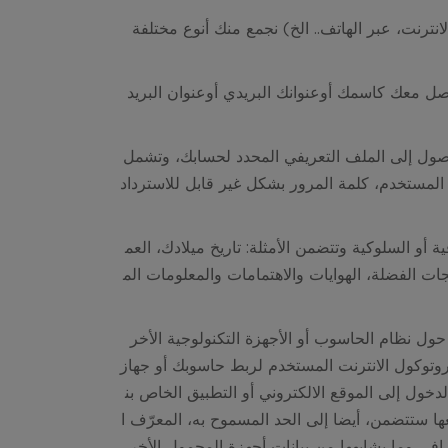
لانترنت، عبر الهاتف.. الخ) نجمع منك أنوع مختلفة
واصل معك كاسمك أوعنوانك البريدي أوعنوان البريد
وصول إلى الملف التعريفي المحدد لحسابك، وتشمل
 المستخدم، كلمة المرور بشكل غير قابل للاسترداد
و السلوكية وتتضمن الأمثلة: تاريخ ميلادك، العم
جات الفضلة، الهوايات والاهتمامات والمعلومات الم
حول نظام الحاسوب أو الأجهزة التكنولوجية الأخر
بروتوكول الانترنت المستخدم لربط حاسوبك أو جهاز
دخول إلى الموقع الالكتروني أو التطبيق
الخاص بن
 ستتضمن، أيضا إلى الحد المسموح به، المعرّف ا
رافي وما يشابهها من بيانات أجهزة المحمول الأخر