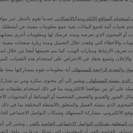
استخدام المواقع الالكترونية/الاتصالات.
عندما تقوم بالتنقل عبر مواقع
خدم تقنيات آلية لجمع البيانات بغية جمع معلومات معينة عن أنشطتك 
ت أو المحتوى الذي تعرضه ومدة عرضك لها ومعلومات أخرى مشابهة و
ويات والأخطاء التي وقعت خلال التحميل ومدة زيارة صفحات معينة حي
ت تعريف الارتباط ومنارات الويب، كما يتم تجميعها أيضا من خلال استخ
 والإعلان وتتمتع بحقك في الاعتراض على استخدام هذه التقنيات، للمزيد
ق والتغذية الراجعة للمستهلك
.
أية معلومات تقوم بمشاركتها معنا طو
 الذي ينشئه المستلهك
.
ويشير إلى أي محتوى تبتكره ومن ثم تشاركه 
يله على أي من مواقعنا الالكترونية بما في ذلك استخدام تطبيقات ش
ثال: الصور والفيديو والقصص الشخصية أو الوسائط أو المحتويات الأخ
لمحتوى الذي ينشئه العميل والمتعلق بالأنشطة المختلفة بما في ذل
وقع الالكتروني، مشاركة المستهلك وشبكات التواصل الاجتماعي الخا
ت المتعلقة بشبكات التواصل الاجتماعي الخاصة بالغير
.
وتشير إلى أية
جتماعي الخاصة بالغير أو المعلومات التي تشكل جزءا من ملفك التعر