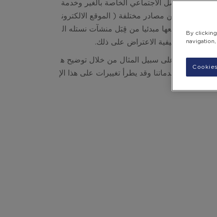
ت وشبكات التواصل الاجتماعي الخاصة بالغير وخدمة
نات الشخصية من مصادر مختلفة ( الموقع الالكترون
ية التي تم جمعها مبدئيا من قِبَل منشآت
نستله
ال
By clickin
navigation,
الإشارة إليك، على سبيل المثال من خلال توضيح ه
Cookies
ئعنا و/ أو خدماتنا وقد يطرأ تغييرات على هذا الإ
ب