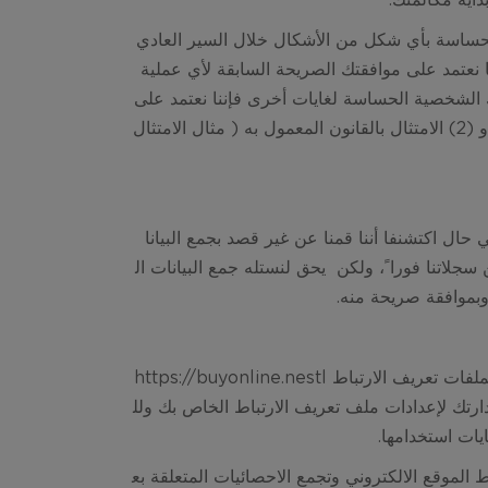
اية مكالمتك.
الحساسة بأي شكل من الأشكال خلال السير العادي
 نعتمد على موافقتك الصريحة السابقة لأي عملية
تك الشخصية الحساسة لغايات أخرى فإننا نعتمد على
الأسس القانونية الآتية: (1) كشف الجريمة ومنعها ( بما في ذلك منع التزوير): و (2) الامتثال بالقانون المعمول به ( مثال الامتثال
تعمد أن نطلب أو نجمع بيانات شخصية من الأطفال دون سن ال13 وفي حال اكتشنفا أننا قمنا عن غير قصد بجمع البيانا
انات الشخصية من سجلاتنا فورا ً، ولكن يحق لنستله جمع البيانات ال
لفات تعريف الارتباط
https://buyonline.nestl
ارتك لإعدادات ملف تعريف الارتباط الخاص بك ولل
ات استخدامها.
وقع الالكتروني وتجمع الاحصائيات المتعلقة بع