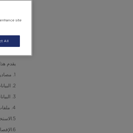
ية التي 
مشاركة ا
ي، الفعا
 enhance site
مختلفة 
في حال ل
t All
ذه المعل
شعار بين 
يقدم هذا
1.
مصادر 
2.
البيان
3.
البيان
4.
ملفات 
5.
الاستخ
6.
الإفصا