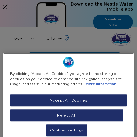
Download the Nestle Water
mobile app!
Download
Now
Language
عربي
البحث
By clicking “Accept All Cookies”, you agree to the storing of
الرئيسية
منتجاتنا وخدماتنا
حامل الأكواب
cookies on your device to enhance site navigation, analyze site
usage, and assist in our marketing efforts.
More information
Skip
to
Accept All Cookies
the
end
of
Reject All
the
images
Cookies Settings
gallery