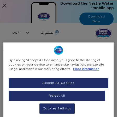
Download the Nestle Water
mobile app!
Download
Now
Language
عربي
البحث
By clicking “Accept All Cookies”, you agree to the storing of
cookies on your device to enhance site navigation, analyze site
الرئيسية
منتجاتنا وخدماتنا
مبرد أسود بارد فقط
usage, and assist in our marketing efforts.
More information
Skip
to
Accept All Cookies
the
end
Reject All
of
the
images
Cookies Settings
gallery