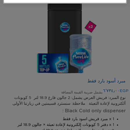
Skip
مبرد أسود بارد فقط
to
the
٦٬٧٣٤٫٠٠EGP
يشمل ضريبة القيمة المضافة
beginning
نوع المبرد: فريش العرض يشمل: 2 جالون فارغ 18.9 لتر 5 كوبونات
of
ألكترونية لإعادة التعبئة ملاحظة: سنسترد قسيمتين في زيارتنا الأولى
the
Black Cold only dispenser :
images
gallery
1 x مبرد فريش اسود بارد فقط
1 x دفتر 5 كوبونات إلكترونية لإعادة تعبئة × جالون 18.9 لتر