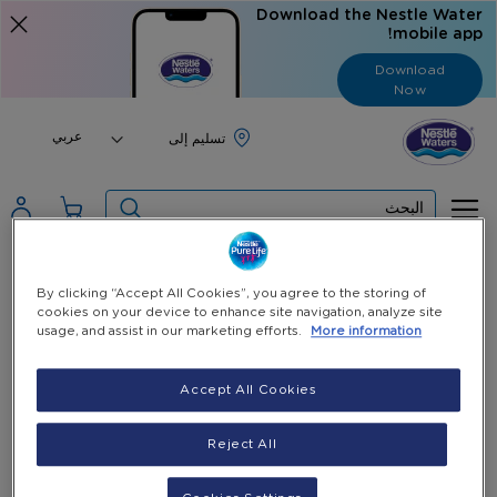
Download the Nestle Water
mobile app!
Download
Now
Language
عربي
البحث
الرئيسية
منتجاتنا وخدماتنا
By clicking “Accept All Cookies”, you agree to the storing of
نستله بيور لايف 6 لتر(2 زجاجة بالشرنك)
cookies on your device to enhance site navigation, analyze site
usage, and assist in our marketing efforts.
More information
Skip
to
Accept All Cookies
the
end
of
Reject All
the
images